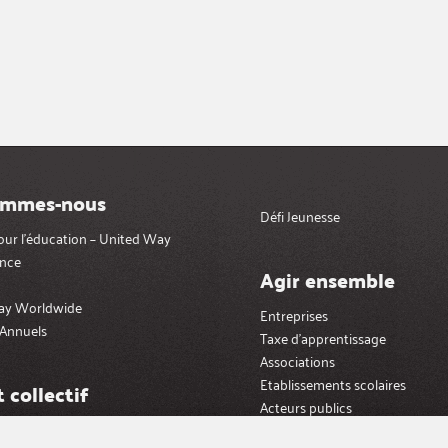
ommes-nous
Défi Jeunesse
pour l’éducation – United Way
nce
Agir ensemble
ay Worldwide
Entreprises
Annuels
Taxe d’apprentissage
Associations
Etablissements scolaires
 collectif
Acteurs publics
ctive impact »