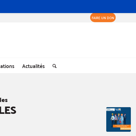
FAIRE UN DON
cations
Actualités
les
LES