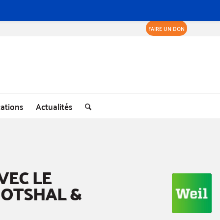
FAIRE UN DON
cations
Actualités
VEC LE
GOTSHAL &