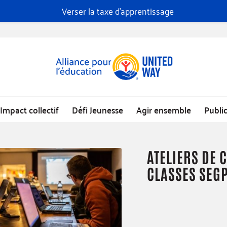
Verser la taxe d'apprentissage
Impact collectif
Défi Jeunesse
Agir ensemble
Publi
ATELIERS DE 
CLASSES SEG