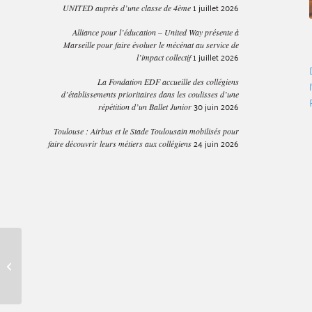
1 juillet 2026
UNITED auprès d’une classe de 4ème
Alliance pour l’éducation – United Way présente à
Marseille pour faire évoluer le mécénat au service de
1 juillet 2026
l’impact collectif
La Fondation EDF accueille des collégiens
d’établissements prioritaires dans les coulisses d’une
30 juin 2026
répétition d’un Ballet Junior
Toulouse : Airbus et le Stade Toulousain mobilisés pour
24 juin 2026
faire découvrir leurs métiers aux collégiens
Découvrir les métiers et
développer ses capacités
oratoires dès la 4è...