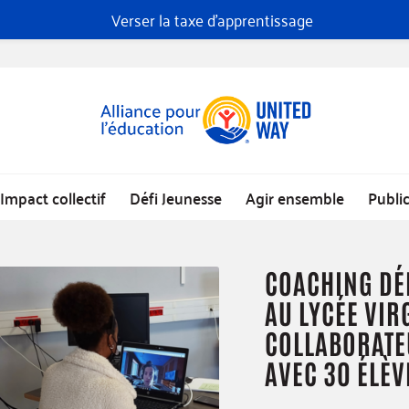
Verser la taxe d'apprentissage
Impact collectif
Défi Jeunesse
Agir ensemble
Publi
COACHING DÉ
AU LYCÉE VIR
COLLABORATEU
AVEC 30 ÉLÈV