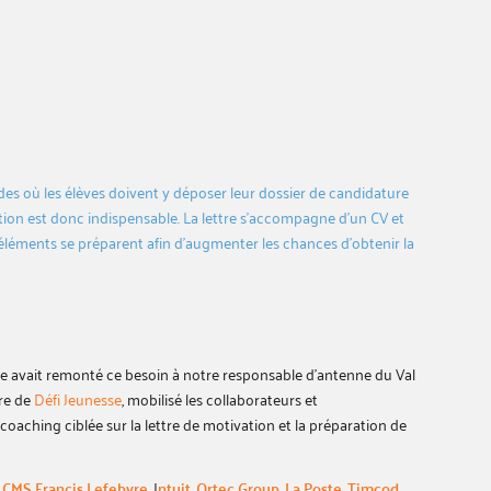
des où les élèves doivent y déposer leur dossier de candidature
ation est donc indispensable. La lettre s’accompagne d’un CV et
éléments se préparent afin d’augmenter les chances d’obtenir la
le avait remonté ce besoin à notre responsable d’antenne du Val
dre de
Défi Jeunesse
, mobilisé les collaborateurs et
coaching ciblée sur la lettre de motivation et la préparation de
,
CMS Francis Lefebvre
, I
ntuit
,
Ortec Group,
La Poste
,
Timcod
,