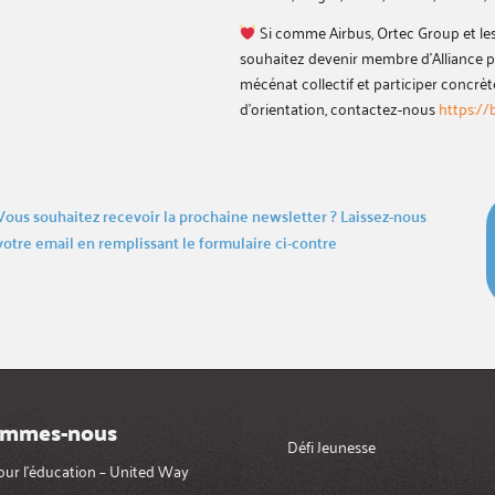
Si comme Airbus, Ortec Group et les 
souhaitez devenir membre d’Alliance p
mécénat collectif et participer concrèt
d’orientation, contactez-nous
https://
Vous souhaitez recevoir la prochaine newsletter ? Laissez-nous
votre email en remplissant le formulaire ci-contre
ommes-nous
Défi Jeunesse
pour l’éducation – United Way