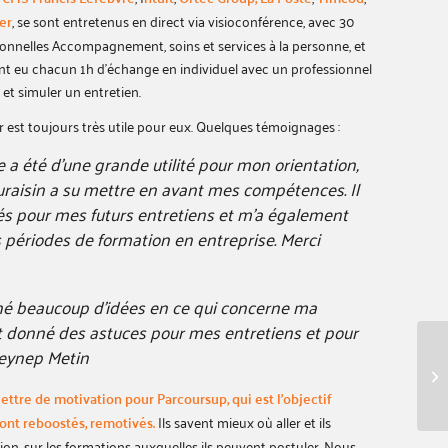
er
, se sont entretenus en direct via visioconférence, avec 30
sionnelles Accompagnement, soins et services à la personne, et
ont eu chacun 1h d’échange en individuel avec un professionnel
 et simuler un entretien.
ier est toujours très utile pour eux. Quelques témoignages :
e a été d’une grande utilité pour mon orientation,
uraisin a su mettre en avant mes compétences. Il
és pour mes futurs entretiens et m’a également
s périodes de formation en entreprise. Merci
nné beaucoup d’idées en ce qui concerne ma
nt donné des astuces pour mes entretiens et pour
Zeynep Metin
lettre de motivation pour Parcoursup, qui est l’objectif
sont reboostés, remotivés.
Ils savent mieux où aller et ils
tion, sur les formations auxquelles ils peuvent postuler. Nous