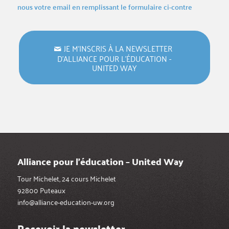
nous votre email en remplissant le formulaire ci-contre
JE M‘INSCRIS À LA NEWSLETTER
D’ALLIANCE POUR L’ÉDUCATION -
UNITED WAY
Alliance pour l’éducation – United Way
Tour Michelet, 24 cours Michelet
92800 Puteaux
info@alliance-education-uw.org
Recevoir la newsletter