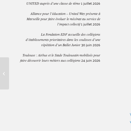
1 juillet 2026
UNITED auprès d’une classe de 4ème
Alliance pour l’éducation – United Way présente à
Marseille pour faire évoluer le mécénat au service de
1 juillet 2026
l’impact collectif
La Fondation EDF accueille des collégiens
d’établissements prioritaires dans les coulisses d’une
30 juin 2026
répétition d’un Ballet Junior
Toulouse : Airbus et le Stade Toulousain mobilisés pour
24 juin 2026
faire découvrir leurs métiers aux collégiens
Enseignants et
associations : une équipe
au service des élèves