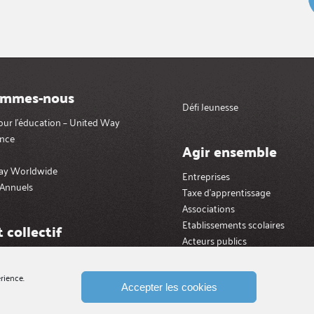
ommes-nous
Défi Jeunesse
pour l’éducation – United Way
nce
Agir ensemble
ay Worldwide
Entreprises
Annuels
Taxe d’apprentissage
Associations
Etablissements scolaires
 collectif
Acteurs publics
ctive impact »
rience.
Accepter les cookies