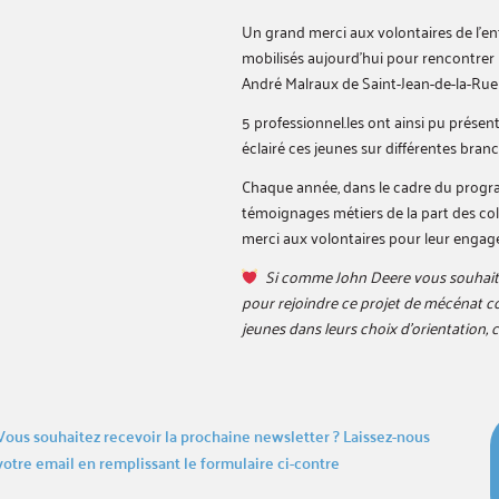
Un grand merci aux volontaires de l’ent
mobilisés aujourd’hui pour rencontrer l
André Malraux de Saint-Jean-de-la-Ruel
5 professionnel.les ont ainsi pu présente
éclairé ces jeunes sur différentes branc
Chaque année, dans le cadre du program
témoignages métiers de la part des col
merci aux volontaires pour leur engag
Si comme John Deere vous souhaite
pour rejoindre ce projet de mécénat col
jeunes dans leurs choix d’orientation,
Vous souhaitez recevoir la prochaine newsletter ? Laissez-nous
votre email en remplissant le formulaire ci-contre