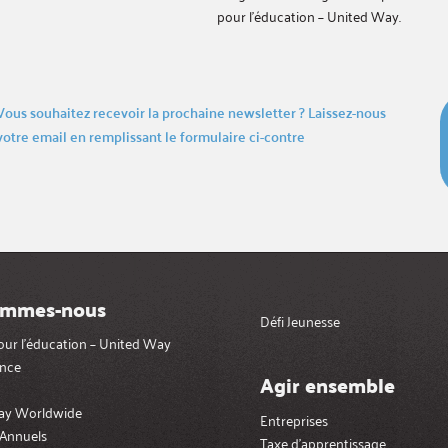
pour l’éducation – United Way.
Vous souhaitez recevoir la prochaine newsletter ? Laissez-nous
votre email en remplissant le formulaire ci-contre
ommes-nous
Défi Jeunesse
pour l’éducation – United Way
nce
Agir ensemble
ay Worldwide
Entreprises
Annuels
Taxe d’apprentissage