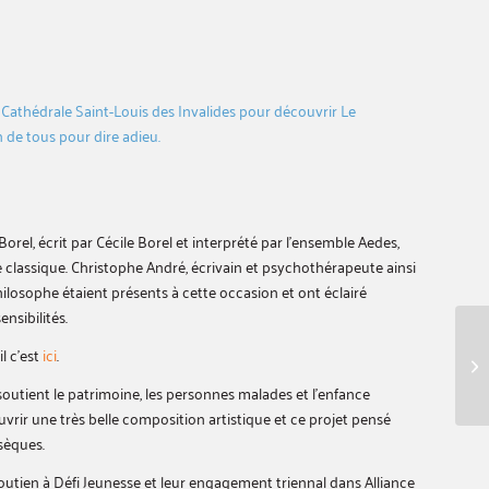
thédrale Saint-Louis des Invalides pour découvrir Le
n de tous pour dire adieu.
orel, écrit par Cécile Borel et interprété par l’ensemble Aedes,
 classique. Christophe André, écrivain et psychothérapeute ainsi
hilosophe étaient présents à cette occasion et ont éclairé
ensibilités.
l c’est
ici
.
utient le patrimoine, les personnes malades et l’enfance
vrir une très belle composition artistique et ce projet pensé
sèques.
utien à Défi Jeunesse et leur engagement triennal dans Alliance