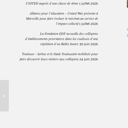
1 juillet 2026
UNITED auprès d’une classe de 4ème
Alliance pour l’éducation – United Way présente à
Marseille pour faire évoluer le mécénat au service de
1 juillet 2026
l’impact collectif
La Fondation EDF accueille des collégiens
d’établissements prioritaires dans les coulisses d’une
30 juin 2026
répétition d’un Ballet Junior
Toulouse : Airbus et le Stade Toulousain mobilisés pour
24 juin 2026
faire découvrir leurs métiers aux collégiens
Matinées solidaires avec
John Deere pour les
Banques alimentaires