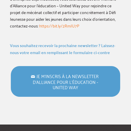
d’Alliance pour l’éducation – United Way pour rejoindre ce
projet de mécénat collectif et participer concrètement à Défi
Jeunesse pour aider les jeunes dans leurs choix d’orientation,
contactez-nous:
https://bit.ly/2RmJU7P
Vous souhaitez recevoir la prochaine newsletter ? Laissez-
nous votre email en remplissant le formulaire ci-contre
JE M‘INSCRIS À LA NEWSLETTER
D’ALLIANCE POUR L’ÉDUCATION -
UNITED WAY