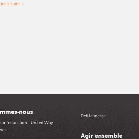
Lire la suite
ommes-nous
Défi Jeunesse
pour l’éducation – United Way
nce
Agir ensemble