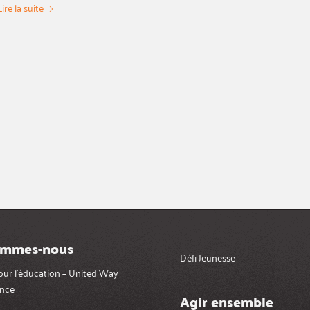
Lire la suite
ommes-nous
Défi Jeunesse
pour l’éducation – United Way
nce
Agir ensemble