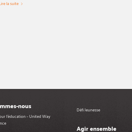
Lire la suite
ommes-nous
Défi Jeunesse
pour l’éducation – United Way
nce
Agir ensemble